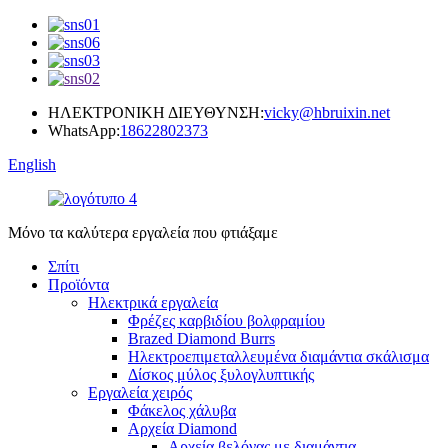
ΗΛΕΚΤΡΟΝΙΚΗ ΔΙΕΥΘΥΝΣΗ:
vicky@hbruixin.net
WhatsApp:
18622802373
English
Μόνο τα καλύτερα εργαλεία που φτιάξαμε
Σπίτι
Προϊόντα
Ηλεκτρικά εργαλεία
Φρέζες καρβιδίου βολφραμίου
Brazed Diamond Burrs
Ηλεκτροεπιμεταλλευμένα διαμάντια σκάλισμα
Δίσκος μύλος ξυλογλυπτικής
Εργαλεία χειρός
Φάκελος χάλυβα
Αρχεία Diamond
Αρχεία βελόνας με διαμάντια