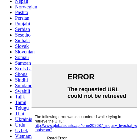
Nepali
Norwegian
Pashto
Persian
Punjabi
Serbian
Sesotho
Sinhala
Slovak
Slovenian
Somali
Samoan
Scots Gaelic
Shona
Sindhi
Sundanese
Swahili
Tajik
Tamil
Telugu
Thai
Ukrainian
Urdu
Uzbek
Vietnamese