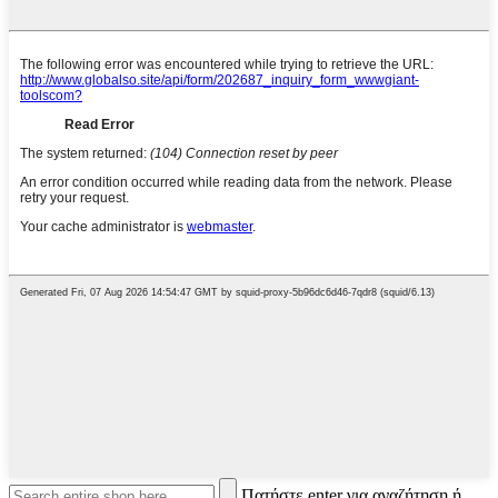
Πατήστε enter για αναζήτηση ή