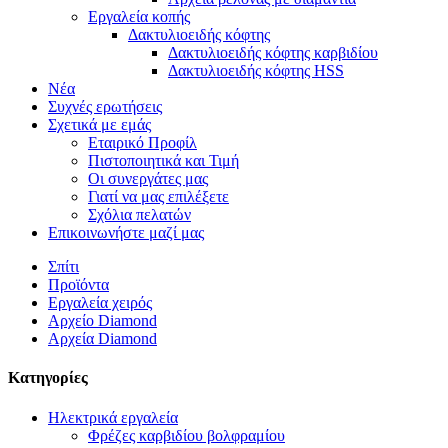
Εργαλεία κοπής
Δακτυλιοειδής κόφτης
Δακτυλιοειδής κόφτης καρβιδίου
Δακτυλιοειδής κόφτης HSS
Νέα
Συχνές ερωτήσεις
Σχετικά με εμάς
Εταιρικό Προφίλ
Πιστοποιητικά και Τιμή
Οι συνεργάτες μας
Γιατί να μας επιλέξετε
Σχόλια πελατών
Επικοινωνήστε μαζί μας
Σπίτι
Προϊόντα
Εργαλεία χειρός
Αρχείο Diamond
Αρχεία Diamond
Κατηγορίες
Ηλεκτρικά εργαλεία
Φρέζες καρβιδίου βολφραμίου