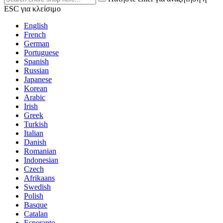
ESC για κλείσιμο
English
French
German
Portuguese
Spanish
Russian
Japanese
Korean
Arabic
Irish
Greek
Turkish
Italian
Danish
Romanian
Indonesian
Czech
Afrikaans
Swedish
Polish
Basque
Catalan
Esperanto