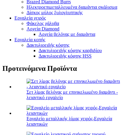
Brazed Diamond Burrs
Ηλεκτροεπιμεταλλευμένα διαμάντια σκάλισμα
Δίσκος μύλος ξυλογλυπτικής
Εργαλεία χειρός
Φάκελος χάλυβα
Αρχεία Diamond
Αρχεία βελόνας με διαμάντια
Εργαλεία κοπής
Δακτυλιοειδής κόφτης
Δακτυλιοειδής κόφτης καρβιδίου
Δακτυλιοειδής κόφτης HSS
Προτεινόμενα Προϊόντα
Σετ λίμας βελόνας με επινικελωμένο διαμάντι -
λειαντικό εργαλείο
Εργαλείο μεταλλικής λίμας χειρός-Εργαλεία
λειαντικών